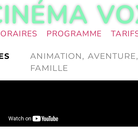
CINÉMA VO
ORAIRES
PROGRAMME
TARIF
ANIMATION, AVENTURE
ES
FAMILLE